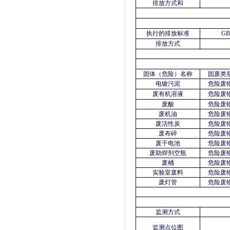
排放方式和
执行的排放标准
GB
排放方式
固体（危险）名称
固废类
电镀污泥
危险废
废有机溶液
危险废
废酸
危险废
废机油
危险废
废活性炭
危险废
废布碎
危险废
废干电池
危险废
废助焊剂空瓶
危险废
废桶
危险废
实验室废料
危险废
废灯管
危险废
监测方式
监测点位图