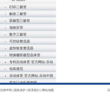
ESD二极管
触发二极管
双极型三极管
场效应管
数字三极管
可控硅整流器
超快恢复整流器
绝缘栅双极型晶体管
专利乐动体育·官方网站-乐动
中国官方门户
包装规范
乐动体育·官方网站-乐动中国
官方门户应用声明
法律声明
|
隐私保护
|
联系我们
|
网站地图