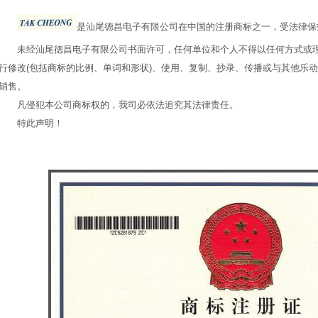
是汕尾德昌电子有限公司在中国的注册商标之一，受法律保
未经汕尾德昌电子有限公司书面许可，任何单位和个人不得以任何方式或
行修改(包括商标的比例、单词和形状)、使用、复制、抄录、传播或与其他乐动
销售。
凡侵犯本公司商标权的，我司必依法追究其法律责任。
特此声明！