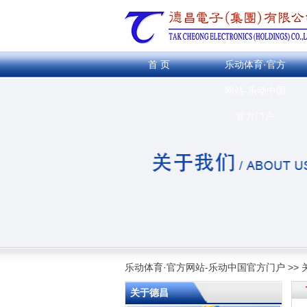
首 页
乐动体育·官方
网站-乐动中国
官方门户
乐动体育·官方网站-乐动中国官方门户
>>
关于德昌